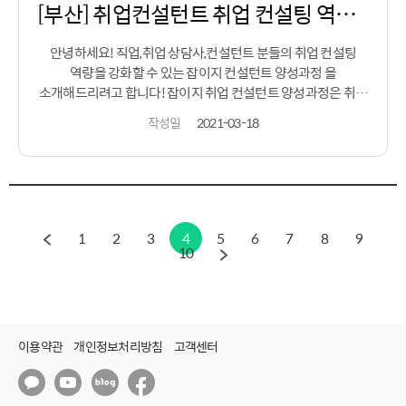
[부산] 취업컨설턴트 취업 컨설팅 역량 강화를 위한 클래스!
안녕하세요! 직업,취업 상담사,컨설턴트 분들의 취업 컨설팅
역량을 강화할 수 있는 잡이지 컨설턴트 양성과정 을
소개해드리려고 합니다! 잡이지 취업 컨설턴트 양성과정은 취업
컨설팅 역량을 강화하고 싶다면 참여가 가능한데요. ​ 3월 27일
작성일
2021-03-18
토요일부터 - 28일 일요일 am 10:00 - pm 06:30 까지 이틀간
진행이 됩니다. ​ 선착순 15명 모집이니까 관심이 있다면 신청을
빠르게 gogo 해주세요! 잡이지 컨설턴트 양성과정은 다양한
내용으로 구성하여 강의가 진행됩니다. ​ 실력있는 강사진 분들을
모셔서 함께 취업 컨설팅 역량 강화를 위한 노하우와 스킬을
공유해보실 수 있습니다! 신청기간은 21년 3월 25일
1
2
3
4
5
6
7
8
9
목요일까지! 온라인신청 bit.ly/jobeasyctc 로 신청해주시면
10
됩니다. ​ 기타 문의사항은 (주)스마트소셜 장재식 팀장
jsj@smartsocial.co.kr 051)717-3859 문의주세요! 잡이지
컨설턴트 양성과정이라고 해서 잡이지가 무엇인지
궁금하실텐데요. ​ 잡이지는 구직자의 자기진단검사, 경험 탐색을
이용약관
개인정보처리방침
고객센터
통해 어떤 직무,직업이 적합한지 ai가 분석하여 알려주고 이력서,
자소서 작성 및 관리도 가능합니다. ​ 또한 ai가 분석하여 알려준
종합보고서를 토대로 취업 컨설턴트에게 비대면 컨설팅으로