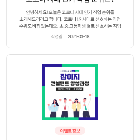
안녕하세요! 오늘은 코로나 시대 인기 직업 순위를
소개해드리려고 합니다. ​ 코로나19 시대로 선호하는 직업
순위도 바뀌었는데요. ​ 초,중,고등학생 별로 선호하는 직업
순위를 알아보도록 하겠습니다. 코로나 시대 인기 직업 순위
작성일
2021-03-18
결과에서 작년도 대비 희망직업을 조사했을 때 의사와 간호사,
생명자연과학자,연구원의 선호도가 높았다고 합니다. ​ 아무래도
코로나19 시대 의료나 의약품,연구와 같은 일이 중요해지면서
해당 분야에 관심을 가지는 친구들이 늘어난 것은 아닐까요.
코로나시대 인기 직업 순위 초등학생 결과에서는 운동선수가
1위 , 의사가 2위로 나왔습니다. 작년에 1위였던 크리에이터는
4위로 떨어졌네요. 중학생의 경우 교사가 1위, 의사가 2위를
차지했습니다. 공무원이라는 안정적인 직업에 대한 선호도가
높은 편 이네요. 고등학생의 경우 여전히 교사는 인기 직업으로
뽑히고 있네요. 하지만 작년과 다르게 의료,연구 분야가 나란히
2,3위를 차지했습니다. ​ 코로나 19로 인해 의료,생명,연구원에
대한 직업 선호도가 높아진 것 같아요. ​ 코로나 시대 많은 것들이
변화하고 있는 요즘, 직업에 대한 선호도에도 많은 변화가 있는
것 같습니다. ​ 나에게 어떠한 직업,직무가 맞을까? 궁금하다면
이벤트 정보
잡이지를 통해 나를 분석해보는 건 어떨까요?